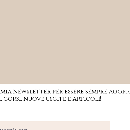
Subscribe to get exclusive updates
a mia newsletter per essere sempre aggi
i, corsi, nuove uscite e articoli!