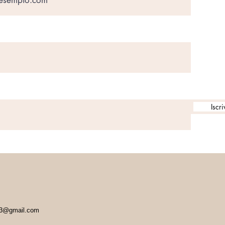
Iscri
o83@gmail.com