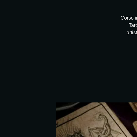
Corso i
Taro
artis