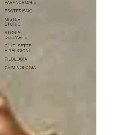
PARANORMALE
ESOTERISMO
MISTERI
STORICI
STORIA
DELL'ARTE
CULTI,SETTE
E RELIGIONI
FILOLOGIA
CRIMINOLOGIA