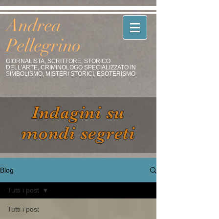
Andrea
Pellegrino
GIORNALISTA, SCRITTORE, STORICO
DELL'ARTE, CRIMINOLOGO SPECIALIZZATO IN
SIMBOLISMO, MISTERI STORICI, ESOTERISMO
Indagini su
mondi segreti
Blog
Tutti i post
Tutti i post