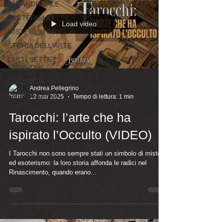
PARANORMALE
ESOTERISMO
Load video
MISTERI STORICI
STORIA DELL'ARTE
CULTI,SETTE E
RELIGIONI
FILOLOGIA
Andrea Pellegrino
CRIMINOLOGIA
12 mar 2025
Tempo di lettura: 1 min
Tarocchi: l’arte che ha
ispirato l’Occulto (VIDEO)
I Tarocchi non sono sempre stati un simbolo di mistero
ed esoterismo: la loro storia affonda le radici nel
Rinascimento, quando erano...