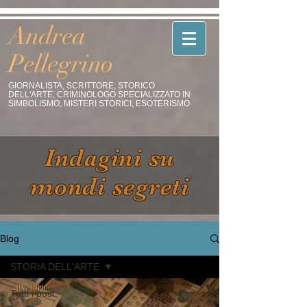
Andrea
Pellegrino
GIORNALISTA, SCRITTORE, STORICO
DELL'ARTE, CRIMINOLOGO SPECIALIZZATO IN
SIMBOLISMO, MISTERI STORICI, ESOTERISMO
Indagini su
mondi segreti
Blog
STORIA DELL'ARTE
Tutti i post