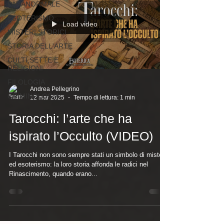
PARANORMALE
ESOTERISMO
Load video
MISTERI STORICI
STORIA DELL'ARTE
CULTI,SETTE E
RELIGIONI
FILOLOGIA
Andrea Pellegrino
CRIMINOLOGIA
12 mar 2025
Tempo di lettura: 1 min
Tarocchi: l’arte che ha
ispirato l’Occulto (VIDEO)
I Tarocchi non sono sempre stati un simbolo di mistero
ed esoterismo: la loro storia affonda le radici nel
Rinascimento, quando erano...