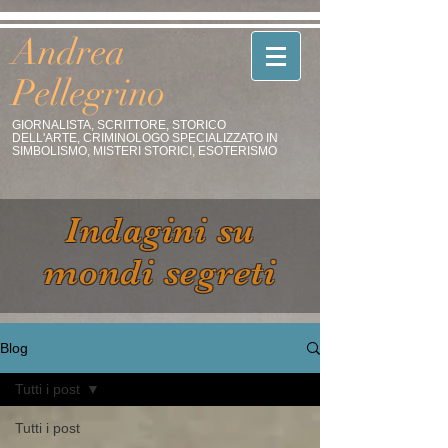
Andrea
Pellegrino
GIORNALISTA, SCRITTORE, STORICO
DELL'ARTE, CRIMINOLOGO SPECIALIZZATO IN
SIMBOLISMO, MISTERI STORICI, ESOTERISMO
Indagini su
mondi segreti
Blog
Tutti i post
Tutti i post