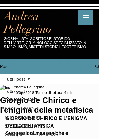
Andrea
Pellegrino
GIORNALISTA, SCRITTORE, STORICO
DELL'ARTE, CRIMINOLOGO SPECIALIZZATO IN
SIMBOLISMO, MISTERI STORICI, ESOTERISMO
Post
Tutti i post
Andrea Pellegrino
Tutti i post
10 apr 2018
Tempo di lettura: 6 min
Giorgio de Chirico e
PARANORMALE
l'enigma della metafisica
ESOTERISMO
MISTERI STORICI
GIORGIO DE CHIRICO E L’ENIGMA 
DELLA METAFISICA
STORIA DELL'ARTE
Suggestioni massoniche e 
CULTI,SETTE E RELIGIONI