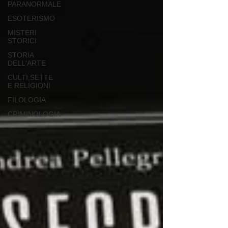
PARANORMALE
ESOTERISMO
MISTERI
STORICI
STORIA
DELL'ARTE
CULTI,SETTE
E RELIGIONI
FILOLOGIA
CRIMINOLOGIA