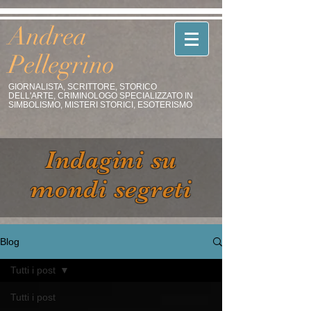
Andrea
Pellegrino
GIORNALISTA, SCRITTORE, STORICO
DELL'ARTE, CRIMINOLOGO SPECIALIZZATO IN
SIMBOLISMO, MISTERI STORICI, ESOTERISMO
Indagini su
mondi segreti
Blog
Tutti i post
Tutti i post