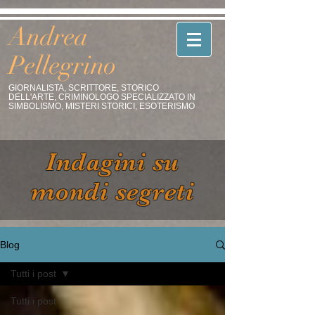
Andrea
Pellegrino
GIORNALISTA, SCRITTORE, STORICO
DELL'ARTE, CRIMINOLOGO SPECIALIZZATO IN
SIMBOLISMO, MISTERI STORICI, ESOTERISMO
Indagini su
mondi segreti
Blog
Tutti i post
Tutti i post