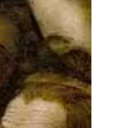
PARANORMALE
ESOTERISMO
MISTERI
STORICI
STORIA
DELL'ARTE
CULTI,SETTE
E RELIGIONI
FILOLOGIA
CRIMINOLOGIA