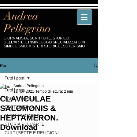
Andrea
Pellegrino
GIORNALISTA, SCRITTORE, STORICO
DELL'ARTE, CRIMINOLOGO SPECIALIZZATO IN
SIMBOLISMO, MISTERI STORICI, ESOTERISMO
Post
Tutti i post
Andrea Pellegrino
Tutti i post
12 nov 2021
Tempo di lettura: 2 min
CLAVICULAE
PARANORMALE
SALOMONIS &
ESOTERISMO
HEPTAMERON.
MISTERI STORICI
STORIA DELL'ARTE
Download
CULTI,SETTE E RELIGIONI